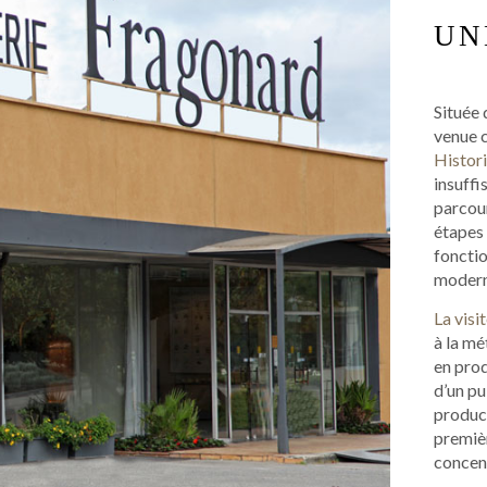
UN
Située 
venue c
Histor
insuffi
parcour
étapes 
fonctio
modern
La visi
à la mé
en prod
d’un pu
product
premièr
concen