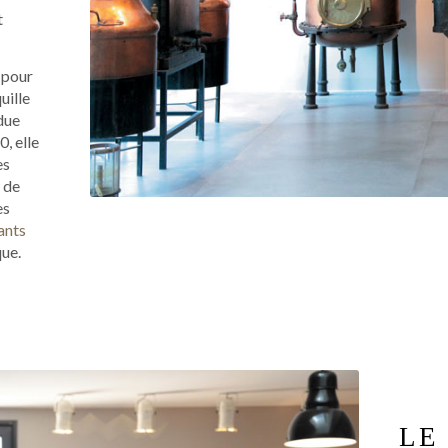
t
 pour
uille
due
0, elle
es
e de
es
ants
que.
LE