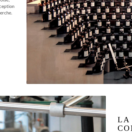
nception
erche.
LA
CO