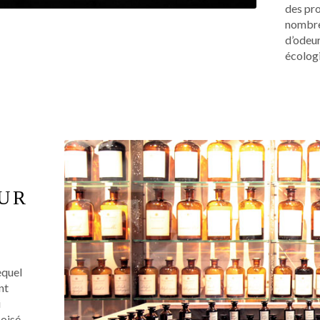
des pro
nombre
d’odeur
écolog
UR
equel
nt
i
oisé,