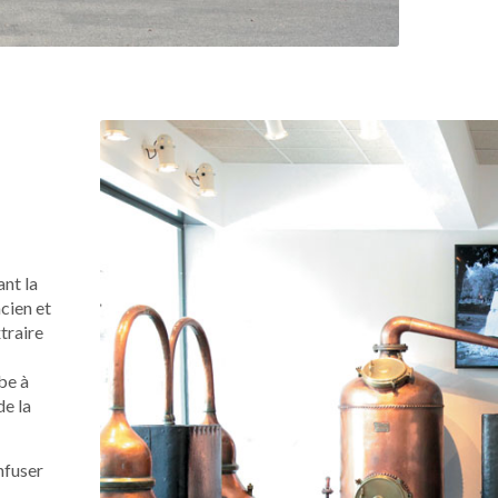
nt la
ncien et
traire
be à
de la
nfuser