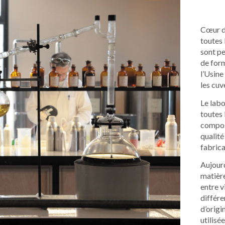
Cœur de
toutes 
sont pe
de form
l’Usine
les cuv
Le labo
toutes 
composi
qualité
fabric
Aujour
matièr
entre v
différe
d’origi
utilisé