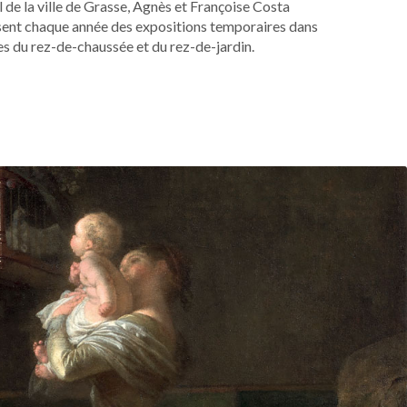
l de la ville de Grasse, Agnès et Françoise Costa
sent chaque année des expositions temporaires dans
les du rez-de-chaussée et du rez-de-jardin.