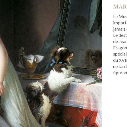
MARG
Le Mus
import
jamais 
Le dest
de Jea
Fragona
spécial
du XVI
ne tard
figuran