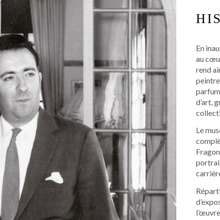
HI
En ina
au cœur
rend a
peintre
parfum
d’art, 
collect
Le mus
complèt
Fragona
portrai
carrièr
Réparti
d’expo
l’œuvre