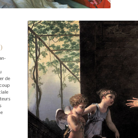
)
an-
u
ser de
ucoup
ciale
ateurs
s
ne