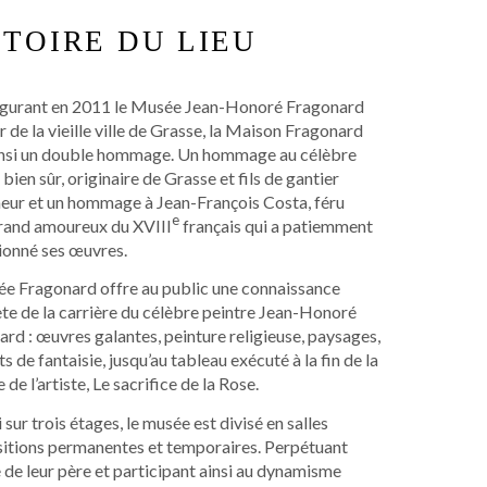
STOIRE DU LIEU
ugurant en 2011 le Musée Jean-Honoré Fragonard
 de la vieille ville de Grasse, la Maison Fragonard
insi un double hommage. Un hommage au célèbre
 bien sûr, originaire de Grasse et fils de gantier
eur et un hommage à Jean-François Costa, féru
e
grand amoureux du XVIII
français qui a patiemment
ionné ses œuvres.
ée Fragonard offre au public une connaissance
e de la carrière du célèbre peintre Jean-Honoré
rd : œuvres galantes, peinture religieuse, paysages,
ts de fantaisie, jusqu’au tableau exécuté à la fin de la
e de l’artiste, Le sacrifice de la Rose.
 sur trois étages, le musée est divisé en salles
sitions permanentes et temporaires. Perpétuant
 de leur père et participant ainsi au dynamisme