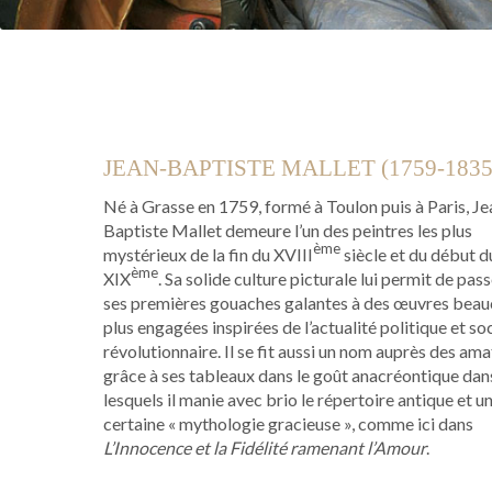
JEAN-BAPTISTE MALLET (1759-1835
Né à Grasse en 1759, formé à Toulon puis à Paris, Je
Baptiste Mallet demeure l’un des peintres les plus
ème
mystérieux de la fin du XVIII
siècle et du début d
ème
XIX
. Sa solide culture picturale lui permit de pas
ses premières gouaches galantes à des œuvres bea
plus engagées inspirées de l’actualité politique et so
révolutionnaire. Il se fit aussi un nom auprès des am
grâce à ses tableaux dans le goût anacréontique dan
lesquels il manie avec brio le répertoire antique et u
certaine « mythologie gracieuse », comme ici dans
L’Innocence et la Fidélité ramenant l’Amour
.