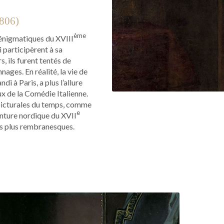
806)
ème
 énigmatiques du XVIII
i participèrent à sa
, ils furent tentés de
ages. En réalité, la vie de
di à Paris, a plus l’allure
ux de la Comédie Italienne.
 picturales du temps, comme
e
inture nordique du XVII
les plus rembranesques.