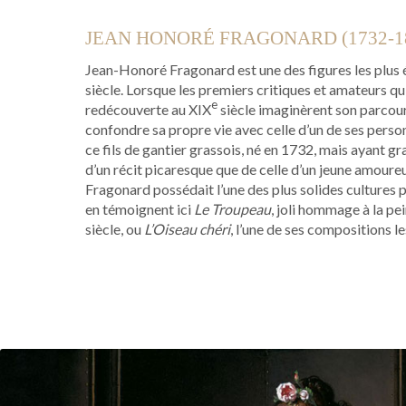
JEAN HONORÉ FRAGONARD (1732-1
Jean-Honoré Fragonard est une des figures les plus
siècle. Lorsque les premiers critiques et amateurs qu
e
redécouverte au XIX
siècle imaginèrent son parcours
confondre sa propre vie avec celle d’un de ses personn
ce fils de gantier grassois, né en 1732, mais ayant gran
d’un récit picaresque que de celle d’un jeune amoure
Fragonard possédait l’une des plus solides cultures
en témoignent ici
Le Troupeau
, joli hommage à la pe
siècle, ou
L’Oiseau chéri
, l’une de ses compositions 