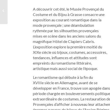
A découvrir cet été, le Musée Provençal du
Fragonard s’engage
Costume et du Bijou à Grasse consacre une
exposition au courant romantique dans la
mode provençale ; une déambulation
rythmée par les silhouettes provençales
mises en scène dans les anciens salons du
magnifique Hôtel de Clapiers Cabris.
L’exposition explore la première moitié du
XIXe siècle où bijoux, costumes, accessoires,
tendances, influences et attitudes sont
empreints du romantisme littéraire,
artistique mais aussi social de l’époque.
Le romantisme qui débute à la fin du
XVIIIe siècle en Allemagne, avant de se
développer en France, trouve son apogée dans 
période chargée en bouleversements politiques
extraordinaire de costumes. La restauration d
Provençales d’afficher à nouveau leur attacheme
énormes parures de bijoux de l’Ancien Régime s