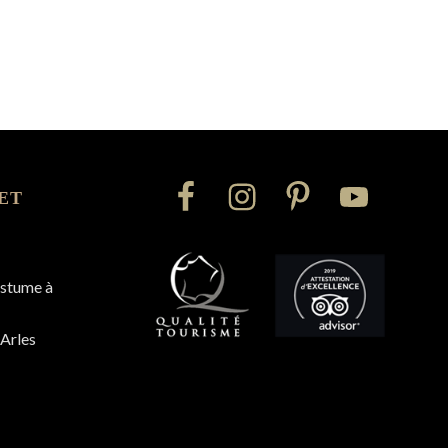
ET
ostume à
 Arles