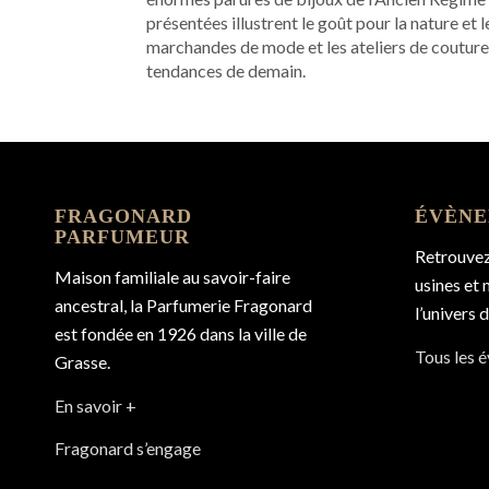
présentées illustrent le goût pour la nature et
marchandes de mode et les ateliers de couture r
tendances de demain.
FRAGONARD
ÉVÈNE
PARFUMEUR
Retrouvez 
Maison familiale au savoir-faire
usines et
ancestral, la Parfumerie Fragonard
l’univers 
est fondée en 1926 dans la ville de
Tous les 
Grasse.
En savoir +
Fragonard s’engage