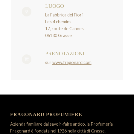
LUOGO
La Fabbrica dei Fiori
Les 4 chemins
17, route de Cannes
06130 Grasse
PRENOTAZIONI
sur
www.fragonard.com
FRAGONARD PROFUMIERE
Azienda familiare dal savoir-faire antico, la Profumeria
Fragonard è fondata nel 1926 nella città di Grasse.