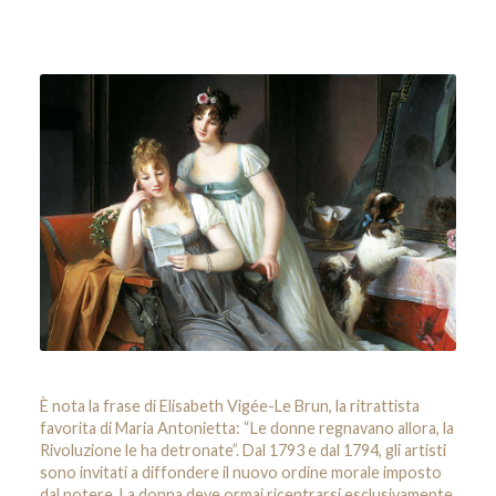
È nota la frase di Elisabeth Vigée-Le Brun, la ritrattista
favorita di Maria Antonietta: “Le donne regnavano allora, la
Rivoluzione le ha detronate”. Dal 1793 e dal 1794, gli artisti
sono invitati a diffondere il nuovo ordine morale imposto
dal potere. La donna deve ormai ricentrarsi esclusivamente