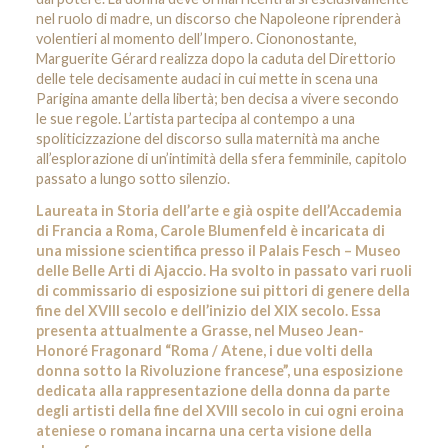
nel ruolo di madre, un discorso che Napoleone riprenderà
volentieri al momento dell’Impero. Ciononostante,
Marguerite Gérard realizza dopo la caduta del Direttorio
delle tele decisamente audaci in cui mette in scena una
Parigina amante della libertà; ben decisa a vivere secondo
le sue regole. L’artista partecipa al contempo a una
spoliticizzazione del discorso sulla maternità ma anche
all’esplorazione di un’intimità della sfera femminile, capitolo
passato a lungo sotto silenzio.
Laureata in Storia dell’arte e già ospite dell’Accademia
di Francia a Roma, Carole Blumenfeld è incaricata di
una missione scientifica presso il Palais Fesch – Museo
delle Belle Arti di Ajaccio. Ha svolto in passato vari ruoli
di commissario di esposizione sui pittori di genere della
fine del XVIII secolo e dell’inizio del XIX secolo. Essa
presenta attualmente a Grasse, nel Museo Jean-
Honoré Fragonard “Roma / Atene, i due volti della
donna sotto la Rivoluzione francese”, una esposizione
dedicata alla rappresentazione della donna da parte
degli artisti della fine del XVIII secolo in cui ogni eroina
ateniese o romana incarna una certa visione della