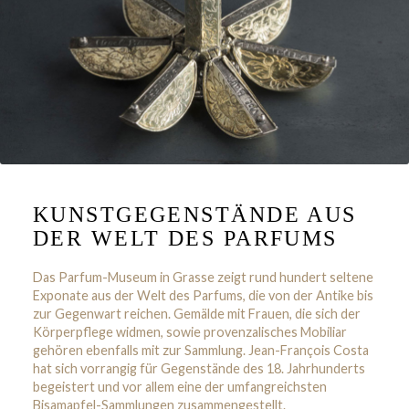
KUNSTGEGENSTÄNDE AUS
DER WELT DES PARFUMS
Das Parfum-Museum in Grasse zeigt rund hundert seltene
Exponate aus der Welt des Parfums, die von der Antike bis
zur Gegenwart reichen. Gemälde mit Frauen, die sich der
Körperpflege widmen, sowie provenzalisches Mobiliar
gehören ebenfalls mit zur Sammlung. Jean-François Costa
hat sich vorrangig für Gegenstände des 18. Jahrhunderts
begeistert und vor allem eine der umfangreichsten
Bisamapfel-Sammlungen zusammengestellt.