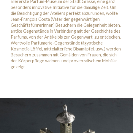
allererste Parfum-Museum der Stadt Grasse, eine ganz
besonders innovative Initiative für die damalige Zeit. Um
die Besichtigung der Ateliers perfekt abzurunden, wollte
Jean-François Costa (Vater der gegenwärtigen
Geschäftsführerinnen) Besuchern die Gelegenheit bieten,
antike Gegenstände in Verbindung mit der Geschichte des
Parfums, von der Antike bis zur Gegenwart, zu entdecken.
Wertvolle Parfumerie-Gegenstände (ägyptische
Kosmetik-Löffel, mittelalterliche Bisamäpfel, usw.) werden
Besuchern zusammen mit Gemälden von Frauen, die sich
der Körperpflege widmen, und provenzalischem Mobiliar
gezeigt.